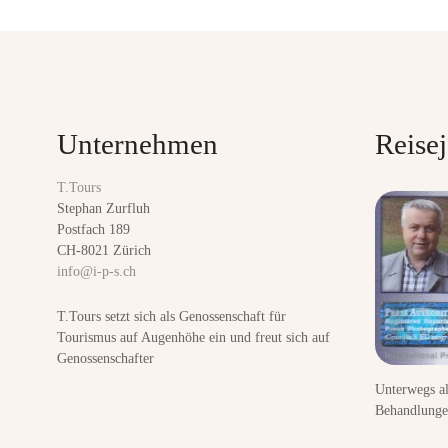
P
o
s
t
Unternehmen
Reisej
s
T.Tours
n
Stephan Zurfluh
Postfach 189
a
CH-8021 Zürich
info@i-p-s.ch
v
T.Tours setzt sich als Genossenschaft für
i
Tourismus auf Augenhöhe ein und freut sich auf
Genossenschafter
g
Unterwegs a
a
Behandlunge