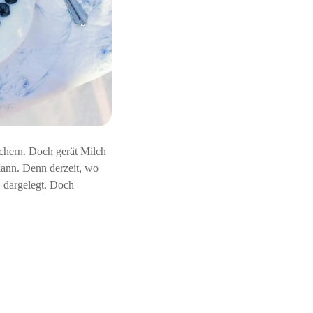
e
i
n
e
s
w
e
g
s
,
a
b
chern. Doch gerät Milch
e
ann. Denn derzeit, wo
r
…
» dargelegt. Doch