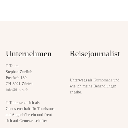
f
ü
P
r
d
o
i
s
e
V
t
i
Unternehmen
Reisejournalist
t
s
a
T.Tours
n
l
Stephan Zurfluh
i
Postfach 189
Unterwegs als
Kurnomade
und
a
t
CH-8021 Zürich
wie ich meine Behandlungen
info@i-p-s.ch
ä
angehe.
v
t
T.Tours setzt sich als
i
Genossenschaft für Tourismus
auf Augenhöhe ein und freut
g
sich auf Genossenschafter