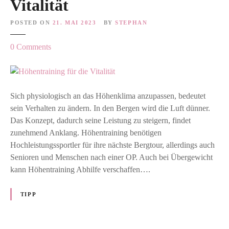
Vitalität
POSTED ON
21. MAI 2023
BY
STEPHAN
o
0
Comments
n
H
ö
h
Sich physiologisch an das Höhenklima anzupassen, bedeutet
e
sein Verhalten zu ändern. In den Bergen wird die Luft dünner.
n
Das Konzept, dadurch seine Leistung zu steigern, findet
t
zunehmend Anklang. Höhentraining benötigen
r
Hochleistungssportler für ihre nächste Bergtour, allerdings auch
a
Senioren und Menschen nach einer OP. Auch bei Übergewicht
i
kann Höhentraining Abhilfe verschaffen….
n
i
TIPP
n
g