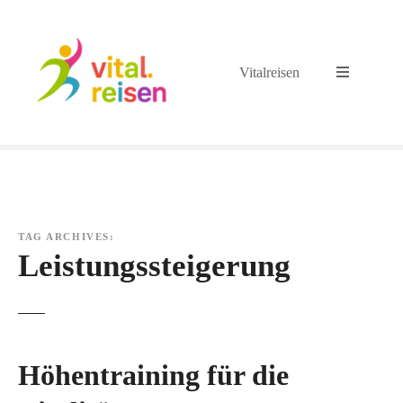
S
k
i
Vitalreisen
p
t
o
c
o
n
t
e
TAG ARCHIVES:
n
Leistungssteigerung
t
Höhentraining für die