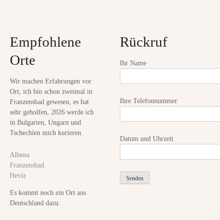
a
t
Empfohlene
Rückruf
i
Orte
o
Ihr Name
n
Wir machen Erfahrungen vor
Ort, ich bin schon zweimal in
Ihre Telefonnummer
Franzensbad gewesen, es hat
sehr geholfen, 2026 werde ich
in Bulgarien, Ungarn und
Tschechien mich kurieren.
Datum und Uhrzeit
Albena
Franzensbad
Hevíz
Es kommt noch ein Ort aus
Deutschland dazu.