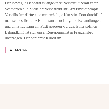
r
n
Der Bewegungsapparat ist angekratzt, versteift, überall treten
e
Schmerzen auf. Vielleicht verschreibt Ihr Arzt Physiotherapie.
K
Vorteilhafter dürfte eine mehrwöchige Kur sein. Dort durchläuft
u
man schliesslich eine Eintrittsuntersuchung, die Behandlungen,
r
und am Ende kann ein Fazit gezogen werden. Einer solchen
f
Behandlung hat sich unser Reisejournalist in Franzensbad
ü
unterzogen. Der berühmte Kurort im…
r
g
WELLNESS
e
s
t
e
P
i
g
o
e
s
r
t
t
e