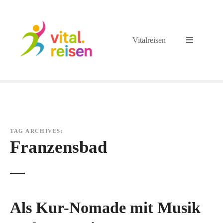
S
k
i
Vitalreisen
p
t
o
c
o
n
t
e
TAG ARCHIVES:
n
Franzensbad
t
Als Kur-Nomade mit Musik