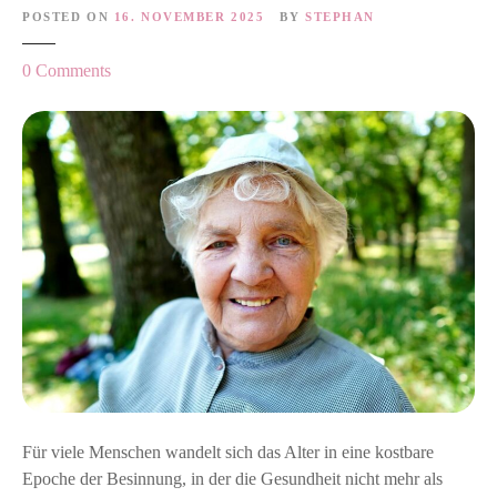
POSTED ON
16. NOVEMBER 2025
BY
STEPHAN
o
0
Comments
n
P
r
i
o
r
i
t
ä
t
G
e
s
u
Für viele Menschen wandelt sich das Alter in eine kostbare
n
Epoche der Besinnung, in der die Gesundheit nicht mehr als
d