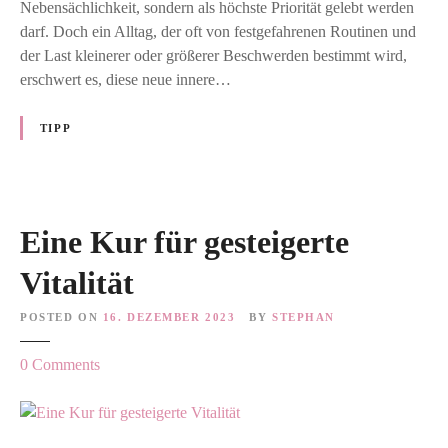
Nebensächlichkeit, sondern als höchste Priorität gelebt werden
h
darf. Doch ein Alltag, der oft von festgefahrenen Routinen und
e
der Last kleinerer oder größerer Beschwerden bestimmt wird,
i
erschwert es, diese neue innere…
t
–
TIPP
G
u
t
f
Eine Kur für gesteigerte
ü
r
Vitalität
d
a
POSTED ON
16. DEZEMBER 2023
BY
STEPHAN
s
A
o
0
Comments
l
n
t
E
e
i