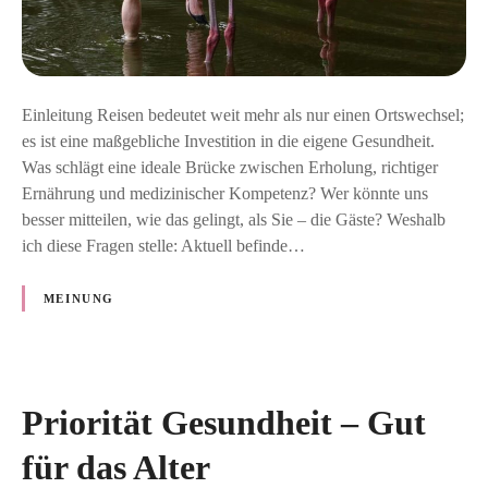
w
i
r
ü
b
Einleitung Reisen bedeutet weit mehr als nur einen Ortswechsel;
e
es ist eine maßgebliche Investition in die eigene Gesundheit.
r
Was schlägt eine ideale Brücke zwischen Erholung, richtiger
V
Ernährung und medizinischer Kompetenz? Wer könnte uns
i
besser mitteilen, wie das gelingt, als Sie – die Gäste? Weshalb
t
ich diese Fragen stelle: Aktuell befinde…
a
l
MEINUNG
i
t
ä
t
Priorität Gesundheit – Gut
für das Alter