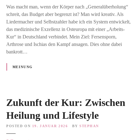
m
Was macht man, wenn der Körper nach „Generalüberholung“
i
schreit, das Budget aber begrenzt ist? Man wird kreativ. Als
t
Liedermacher und Selbstzahler habe ich ein System entwickelt,
M
das medizinische Exzellenz in Osteuropa mit einer „Arbeits-
u
Kur“ in Deutschland verbindet. Mein Ziel: Fersensporn,
s
Arthrose und Ischias den Kampf ansagen. Dies ohne dabei
i
bankrott…
k
u
MEINUNG
n
d
S
t
r
Zukunft der Kur: Zwischen
a
Heilung und Lifestyle
t
e
POSTED ON
19. JANUAR 2026
BY
STEPHAN
g
i