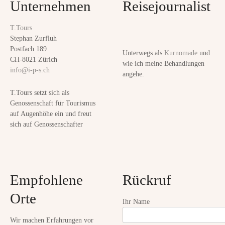
Unternehmen
Reisejournalist
V
s
i
T.Tours
n
t
Stephan Zurfluh
a
Postfach 189
Unterwegs als
Kurnomade
und
a
l
CH-8021 Zürich
wie ich meine Behandlungen
info@i-p-s.ch
i
angehe.
v
t
T.Tours setzt sich als
ä
i
Genossenschaft für Tourismus
t
auf Augenhöhe ein und freut
g
sich auf Genossenschafter
a
t
Empfohlene
Rückruf
i
Orte
o
Ihr Name
n
Wir machen Erfahrungen vor