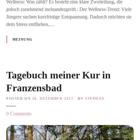
Wellness: Was zählt? Es besteht eine klare Zweiteilung, die
s
jedoch zunehmend ineinandergreift.: Der Wellness-Trend: Viele
c
Jüngere suchen kurzfristige Entspannung. Dadurch möchten sie
h
dem Stress entfliehen,…
e
n
MEINUNG
H
e
i
l
u
Tagebuch meiner Kur in
n
Franzensbad
g
u
POSTED ON
28. DEZEMBER 2025
BY
STEPHAN
n
d
o
0
Comments
L
n
i
T
f
a
e