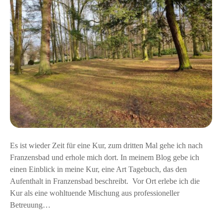
g
s
e
t
b
y
u
l
c
e
h
m
e
i
n
e
r
Es ist wieder Zeit für eine Kur, zum dritten Mal gehe ich nach
K
Franzensbad und erhole mich dort. In meinem Blog gebe ich
u
einen Einblick in meine Kur, eine Art Tagebuch, das den
r
Aufenthalt in Franzensbad beschreibt. Vor Ort erlebe ich die
i
Kur als eine wohltuende Mischung aus professioneller
n
Betreuung…
F
r