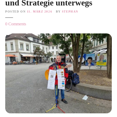
und Strategie unterwegs
POSTED ON
11. MÄRZ 2026
BY
STEPHAN
o
0
Comments
n
A
l
s
K
u
r
-
N
o
m
a
d
e