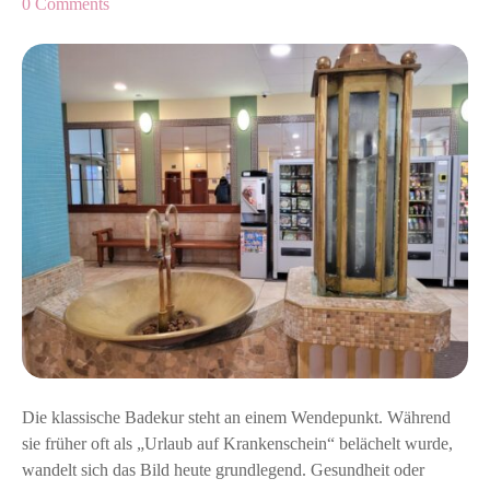
o
0
Comments
e
n
u
Z
n
u
t
k
e
u
r
n
w
f
e
t
g
d
s
e
r
K
u
r
:
Die klassische Badekur steht an einem Wendepunkt. Während
Z
sie früher oft als „Urlaub auf Krankenschein“ belächelt wurde,
w
wandelt sich das Bild heute grundlegend. Gesundheit oder
i