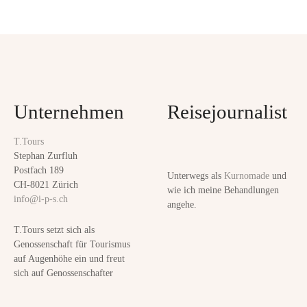
a
P
r
t
o
b
s
i
t
t
t
Unternehmen
Reisejournalist
e
s
r
T.Tours
n
,
Stephan Zurfluh
n
Postfach 189
Unterwegs als
Kurnomade
und
a
u
CH-8021 Zürich
wie ich meine Behandlungen
info@i-p-s.ch
s
angehe.
v
s
T.Tours setzt sich als
i
i
Genossenschaft für Tourismus
g
auf Augenhöhe ein und freut
g
u
sich auf Genossenschafter
n
a
d