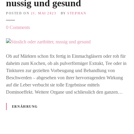
nussig und gesund
POSTED ON
21. MAI 2023
BY
STEPHAN
o
0
Comments
n
S
ü
s
Ob auf Märkten schon fix fertig in Einmachgläsern oder roh für
s
daheim zum Kochen, ob als pulverförmiger Extrakt, Tee oder in
l
Tinkturen zur gezielten Vorbeugung und Behandlung von
i
Beschwerden – abgesehen von ihrer hervorragenden Wirkung
c
auf die Leber verbucht sie tolle Ergebnisse mittels
h
Dominoeffekt. Weitere Organe und schliesslich den ganzen…
o
d
ERNÄHRUNG
e
r
z