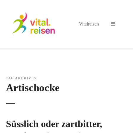
S
k
i
Vitalreisen
p
t
o
c
o
n
t
e
TAG ARCHIVES:
n
Artischocke
t
Süsslich oder zartbitter,