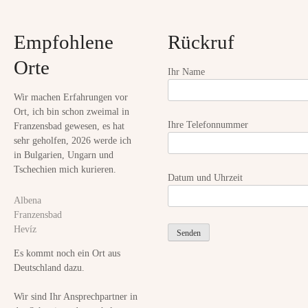
g
t
e
Empfohlene
Rückruf
i
s
u
Orte
o
Ihr Name
n
d
n
Wir machen Erfahrungen vor
Ort, ich bin schon zweimal in
Ihre Telefonnummer
Franzensbad gewesen, es hat
sehr geholfen, 2026 werde ich
in Bulgarien, Ungarn und
Tschechien mich kurieren.
Datum und Uhrzeit
Albena
Franzensbad
Hevíz
Es kommt noch ein Ort aus
Deutschland dazu.
Wir sind Ihr Ansprechpartner in