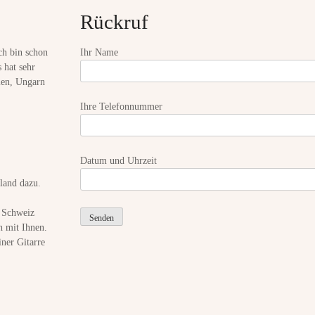
n
Rückruf
u
n
d
ch bin schon
Ihr Name
b
 hat sehr
a
d
ien, Ungarn
e
Ihre Telefonnummer
s
p
a
ß
Datum und Uhrzeit
land dazu.
r Schweiz
h mit Ihnen.
ner Gitarre