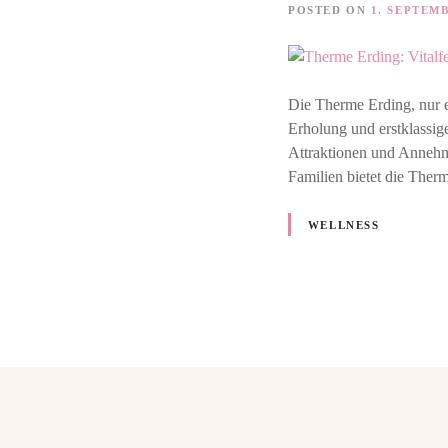
POSTED ON
1. SEPTEM
Die Therme Erding, nur e
Erholung und erstklassig
Attraktionen und Annehml
Familien bietet die The
WELLNESS
P
o
s