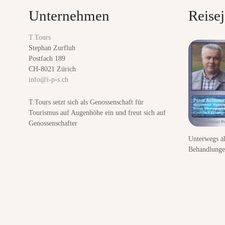
t
Unternehmen
Reisej
s
T.Tours
n
Stephan Zurfluh
Postfach 189
a
CH-8021 Zürich
info@i-p-s.ch
v
T.Tours setzt sich als Genossenschaft für
i
Tourismus auf Augenhöhe ein und freut sich auf
Genossenschafter
g
Unterwegs a
a
Behandlunge
t
i
o