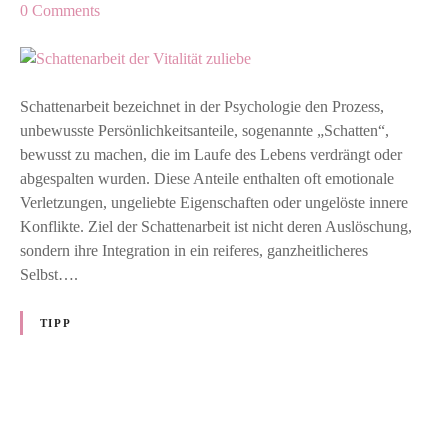
o
0
Comments
n
S
c
h
Schattenarbeit bezeichnet in der Psychologie den Prozess,
a
unbewusste Persönlichkeitsanteile, sogenannte „Schatten“,
t
bewusst zu machen, die im Laufe des Lebens verdrängt oder
t
abgespalten wurden. Diese Anteile enthalten oft emotionale
e
Verletzungen, ungeliebte Eigenschaften oder ungelöste innere
n
Konflikte. Ziel der Schattenarbeit ist nicht deren Auslöschung,
a
sondern ihre Integration in ein reiferes, ganzheitlicheres
r
Selbst….
b
e
TIPP
i
t
d
e
P
r