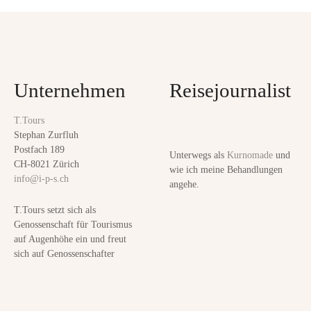
V
o
i
s
t
a
t
l
Unternehmen
Reisejournalist
i
s
t
T.Tours
n
ä
Stephan Zurfluh
t
Postfach 189
Unterwegs als
Kurnomade
und
a
z
CH-8021 Zürich
wie ich meine Behandlungen
info@i-p-s.ch
u
angehe.
v
l
T.Tours setzt sich als
i
i
Genossenschaft für Tourismus
e
auf Augenhöhe ein und freut
g
b
sich auf Genossenschafter
e
a
t