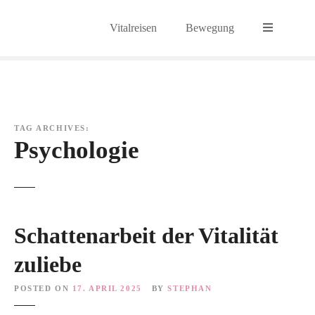
S
k
Vitalreisen
Bewegung
i
p
t
o
c
o
TAG ARCHIVES:
n
Psychologie
t
e
n
t
Schattenarbeit der Vitalität
zuliebe
POSTED ON
17. APRIL 2025
BY
STEPHAN