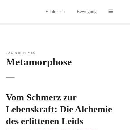
S
k
Vitalreisen
Bewegung
i
p
t
o
c
o
TAG ARCHIVES:
n
Metamorphose
t
e
n
t
Vom Schmerz zur
Lebenskraft: Die Alchemie
des erlittenen Leids