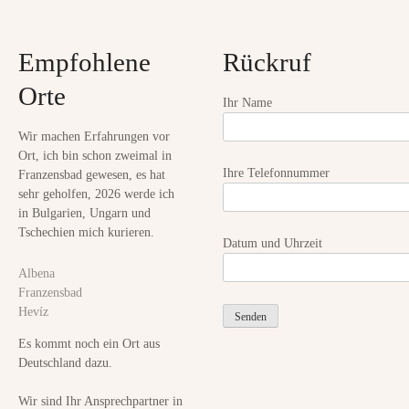
i
t
e
Empfohlene
Rückruf
i
d
e
Orte
o
Ihr Name
s
e
n
Wir machen Erfahrungen vor
r
Ort, ich bin schon zweimal in
l
Ihre Telefonnummer
Franzensbad gewesen, es hat
i
sehr geholfen, 2026 werde ich
in Bulgarien, Ungarn und
t
Tschechien mich kurieren.
t
Datum und Uhrzeit
e
Albena
n
Franzensbad
e
Hevíz
n
Es kommt noch ein Ort aus
L
Deutschland dazu.
e
i
Wir sind Ihr Ansprechpartner in