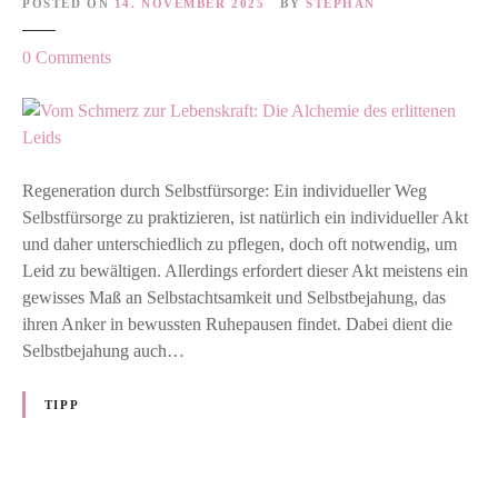
POSTED ON
14. NOVEMBER 2025
BY
STEPHAN
o
0
Comments
n
V
o
m
S
Regeneration durch Selbstfürsorge: Ein individueller Weg
c
Selbstfürsorge zu praktizieren, ist natürlich ein individueller Akt
h
und daher unterschiedlich zu pflegen, doch oft notwendig, um
m
Leid zu bewältigen. Allerdings erfordert dieser Akt meistens ein
e
gewisses Maß an Selbstachtsamkeit und Selbstbejahung, das
r
ihren Anker in bewussten Ruhepausen findet. Dabei dient die
z
Selbstbejahung auch…
z
u
TIPP
r
L
e