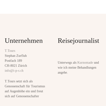
b
P
e
n
o
s
s
k
r
t
a
Unternehmen
Reisejournalist
f
s
t
T.Tours
n
:
Stephan Zurfluh
D
Postfach 189
Unterwegs als
Kurnomade
und
a
i
CH-8021 Zürich
wie ich meine Behandlungen
info@i-p-s.ch
e
angehe.
v
A
T.Tours setzt sich als
l
i
Genossenschaft für Tourismus
c
auf Augenhöhe ein und freut
g
h
sich auf Genossenschafter
e
a
m