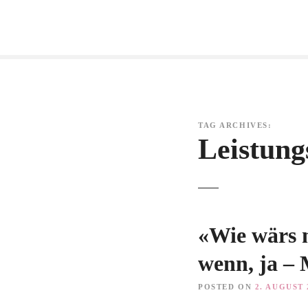
S
k
i
p
t
o
c
o
TAG ARCHIVES:
n
Leistung
t
e
n
t
«Wie wärs 
wenn, ja – 
POSTED ON
2. AUGUST 