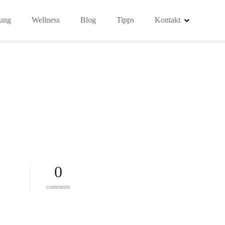
ung
Wellness
Blog
Tipps
Kontakt
0
o
comments
n
«
w
i