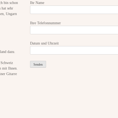
ch bin schon
Ihr Name
«
 hat sehr
u
ien, Ungarn
n
d
Ihre Telefonnummer
w
e
n
n
,
Datum und Uhrzeit
j
land dazu.
a
–
m
r Schweiz
i
h mit Ihnen.
t
ner Gitarre
t
a
g
s
?
»