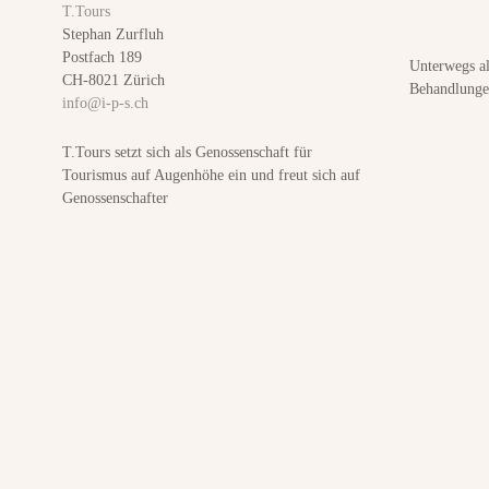
T.Tours
n
Stephan Zurfluh
Postfach 189
Unterwegs a
a
CH-8021 Zürich
Behandlunge
info@i-p-s.ch
v
T.Tours setzt sich als Genossenschaft für
i
Tourismus auf Augenhöhe ein und freut sich auf
Genossenschafter
g
a
t
i
o
n