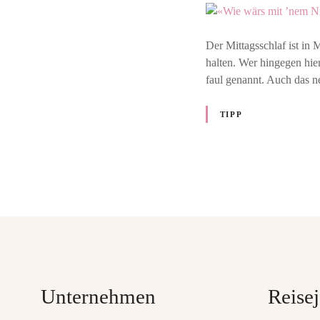
Der Mittagsschlaf ist in M
halten. Wer hingegen hie
faul genannt. Auch das 
TIPP
P
o
s
t
Unternehmen
Reisej
s