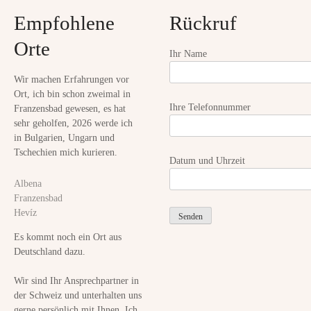
r
Empfohlene
Rückruf
i
Orte
o
Ihr Name
n
Wir machen Erfahrungen vor
Ort, ich bin schon zweimal in
Ihre Telefonnummer
Franzensbad gewesen, es hat
sehr geholfen, 2026 werde ich
in Bulgarien, Ungarn und
Tschechien mich kurieren.
Datum und Uhrzeit
Albena
Franzensbad
Hevíz
Es kommt noch ein Ort aus
Deutschland dazu.
Wir sind Ihr Ansprechpartner in
der Schweiz und unterhalten uns
gerne persönlich mit Ihnen. Ich