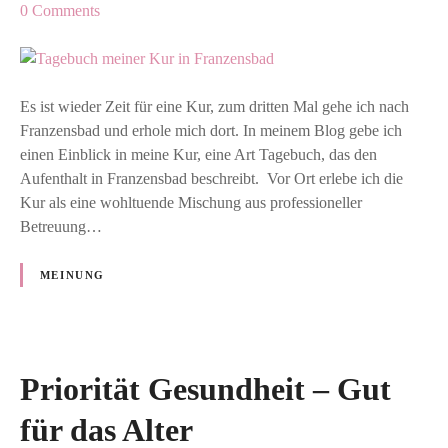
o
0
Comments
n
T
a
g
Es ist wieder Zeit für eine Kur, zum dritten Mal gehe ich nach
e
Franzensbad und erhole mich dort. In meinem Blog gebe ich
b
einen Einblick in meine Kur, eine Art Tagebuch, das den
u
Aufenthalt in Franzensbad beschreibt. Vor Ort erlebe ich die
c
Kur als eine wohltuende Mischung aus professioneller
h
Betreuung…
m
e
MEINUNG
i
n
e
r
Priorität Gesundheit – Gut
K
u
für das Alter
r