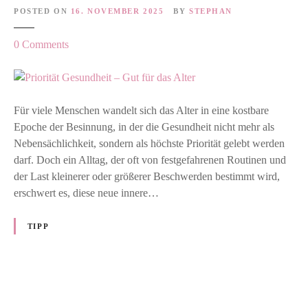
i
POSTED ON
16. NOVEMBER 2025
BY
STEPHAN
n
o
0
Comments
F
n
r
P
a
r
n
i
Für viele Menschen wandelt sich das Alter in eine kostbare
z
o
Epoche der Besinnung, in der die Gesundheit nicht mehr als
e
r
Nebensächlichkeit, sondern als höchste Priorität gelebt werden
n
i
darf. Doch ein Alltag, der oft von festgefahrenen Routinen und
s
t
der Last kleinerer oder größerer Beschwerden bestimmt wird,
b
ä
erschwert es, diese neue innere…
a
t
d
G
TIPP
e
s
u
n
P
d