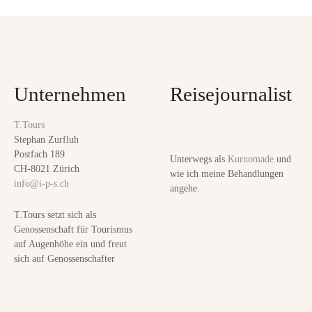
h
o
e
s
i
t
t
–
Unternehmen
Reisejournalist
G
s
u
T.Tours
n
t
Stephan Zurfluh
f
Postfach 189
Unterwegs als
Kurnomade
und
a
ü
CH-8021 Zürich
wie ich meine Behandlungen
info@i-p-s.ch
r
angehe.
v
d
T.Tours setzt sich als
a
i
Genossenschaft für Tourismus
s
auf Augenhöhe ein und freut
g
A
sich auf Genossenschafter
l
a
t
e
t