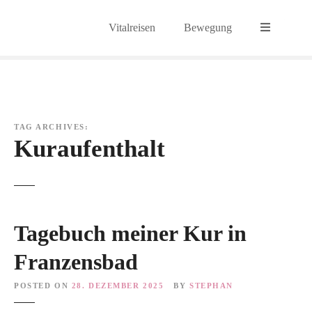
S
k
Vitalreisen
Bewegung
i
p
t
o
c
o
TAG ARCHIVES:
n
Kuraufenthalt
t
e
n
t
Tagebuch meiner Kur in
Franzensbad
POSTED ON
28. DEZEMBER 2025
BY
STEPHAN