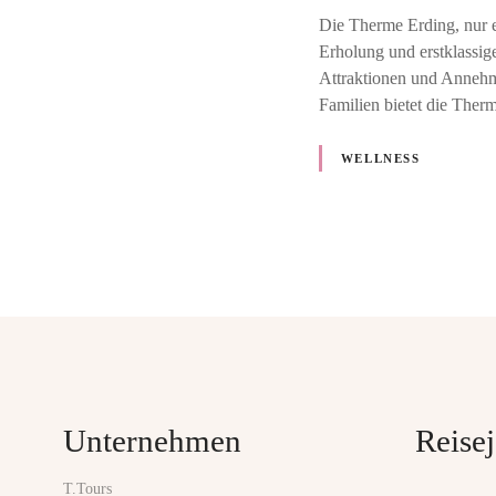
Die Therme Erding, nur e
Erholung und erstklassig
Attraktionen und Annehml
Familien bietet die The
WELLNESS
P
o
s
t
Unternehmen
Reisej
s
T.Tours