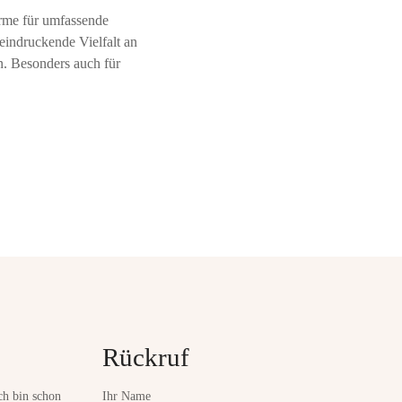
r
erme für umfassende
m
eindruckende Vielfalt an
e
e
n. Besonders auch für
r
d
i
n
g
:
v
i
t
a
l
f
e
r
i
e
n
Rückruf
u
n
d
ch bin schon
Ihr Name
b