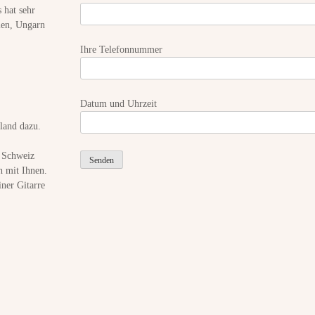
 hat sehr
a
d
ien, Ungarn
e
Ihre Telefonnummer
s
p
a
ß
Datum und Uhrzeit
land dazu.
r Schweiz
h mit Ihnen.
ner Gitarre