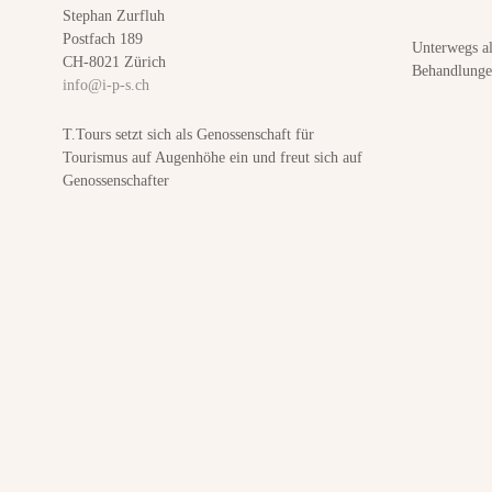
n
Stephan Zurfluh
Postfach 189
Unterwegs a
a
CH-8021 Zürich
Behandlunge
info@i-p-s.ch
v
T.Tours setzt sich als Genossenschaft für
i
Tourismus auf Augenhöhe ein und freut sich auf
Genossenschafter
g
a
t
i
o
n