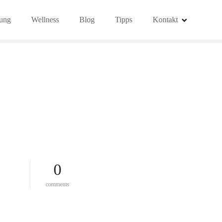
ung
Wellness
Blog
Tipps
Kontakt
0
o
comments
n
t
h
e