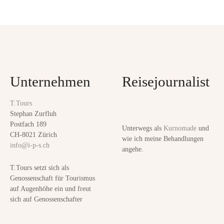
r
P
K
u
o
r
s
i
n
t
F
Unternehmen
Reisejournalist
r
s
a
T.Tours
n
n
Stephan Zurfluh
z
Postfach 189
Unterwegs als
Kurnomade
und
a
e
CH-8021 Zürich
wie ich meine Behandlungen
info@i-p-s.ch
n
angehe.
v
s
T.Tours setzt sich als
b
i
Genossenschaft für Tourismus
a
auf Augenhöhe ein und freut
g
d
sich auf Genossenschafter
a