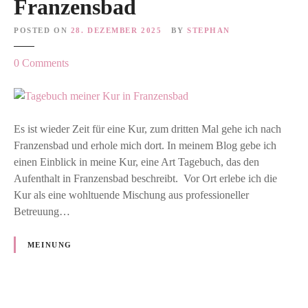
Franzensbad
POSTED ON
28. DEZEMBER 2025
BY
STEPHAN
o
0
Comments
n
T
a
g
Es ist wieder Zeit für eine Kur, zum dritten Mal gehe ich nach
e
Franzensbad und erhole mich dort. In meinem Blog gebe ich
b
einen Einblick in meine Kur, eine Art Tagebuch, das den
u
Aufenthalt in Franzensbad beschreibt. Vor Ort erlebe ich die
c
Kur als eine wohltuende Mischung aus professioneller
h
Betreuung…
m
e
MEINUNG
i
n
e