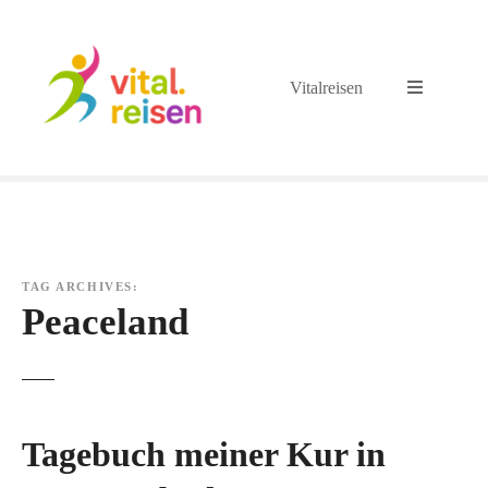
S
k
i
Vitalreisen
p
t
o
c
o
n
t
e
TAG ARCHIVES:
n
Peaceland
t
Tagebuch meiner Kur in